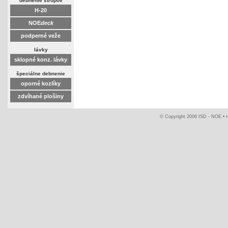
debnenie stropov
H-20
NOE
deck
podperné veže
lávky
sklopné konz. lávky
špeciálne debnenie
oporné kozlíky
zdvíhané plošiny
© Copyright 2006 ISD - NOE •