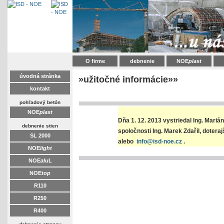
O firme
debnenie
NOE
plast
úvodná stránka
»užitočné informácie»»
kontakt
pohľadový betón
NOE
plast
Dňa 1. 12. 2013 vystriedal Ing. Mariá
debnenie stien
spoločnosti Ing. Marek Zdařil, doter
SL 2000
alebo
info@isd-noe.cz
.
NOE
light
NOE
alu
L
NOE
top
R110
R250
R400