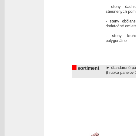
- steny šachi
stiesnených pom
- steny občian
dodatočné omietn
- steny kruh
polygonálne
► štandardné pa
sortiment
(hrúbka panelov