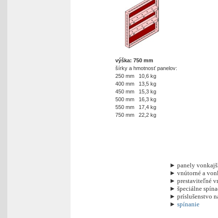
výška: 750 mm
šírky a hmotnosť panelov:
250 mm 10,6 kg
400 mm 13,5 kg
450 mm 15,3 kg
500 mm 16,3 kg
550 mm 17,4 kg
750 mm 22,2 kg
► panely vonkajš
► vnútorné a vonk
► prestaviteľné v
► špeciálne spína
► príslušenstvo n
►
spínanie