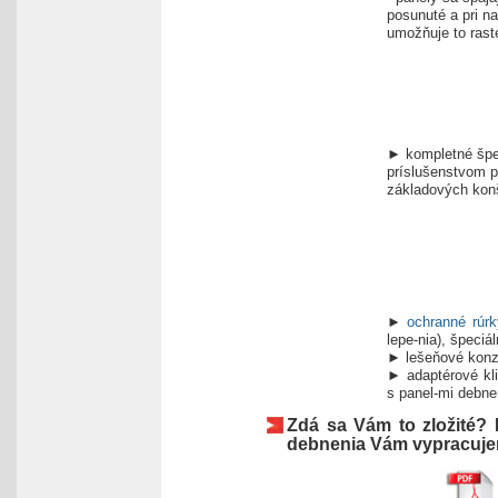
posunuté a pri n
umožňuje to rast
► kompletné špec
príslušenstvom p
základových konš
►
ochranné rúrk
lepe-nia), špeci
► lešeňové konzo
► adaptérové kl
s panel-mi debne
Zdá sa Vám to zložité?
debnenia Vám vypracuje