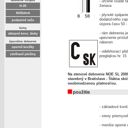
debnenie stropov
- určené všade t
žeriava
H-20
NOE
deck
- plynulé spájan
dodatočného zapi
podperné veže
úspora času 50 
lávky
- rám debnenia j
sklopné konz. lávky
upevnenie príslu
špeciálne debnenie
náterom
oporné kozlíky
- odebňovací plá
zdvíhané plošiny
preglejkou hr. 15
Na stenové debnenie NOE SL 2000 
stavebný v Bratislave - Štátna skú
neobmedzenou platnosťou.
použitie
- základové konš
- steny priemyse
- menšie oporné