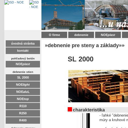
O firme
debnenie
NOE
plast
úvodná stránka
»debnenie pre steny a základy»»
kontakt
SL 2000
pohľadový betón
NOE
plast
debnenie stien
SL 2000
NOE
light
NOE
alu
L
NOE
top
R110
charakteristika
R250
- ľahké "debnenie
múry a kruhové 
R400