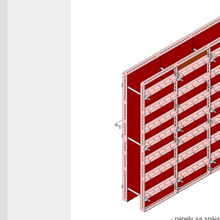
- panely sa spáj