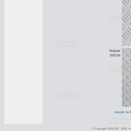
Singular
569156
naspäť na š
© Copyright 2006 ISD - NOE •