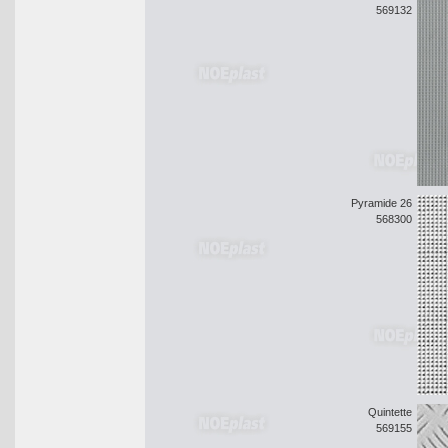
569132
Pyramide 26
568300
Quintette
569155