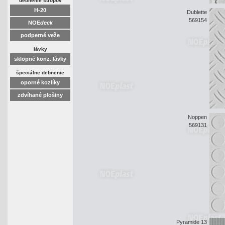
debnenie stropov
H-20
Dublette
569154
NOE
deck
podperné veže
lávky
sklopné konz. lávky
špeciálne debnenie
oporné kozlíky
zdvíhané plošiny
Noppen
569131
Pyramide 13