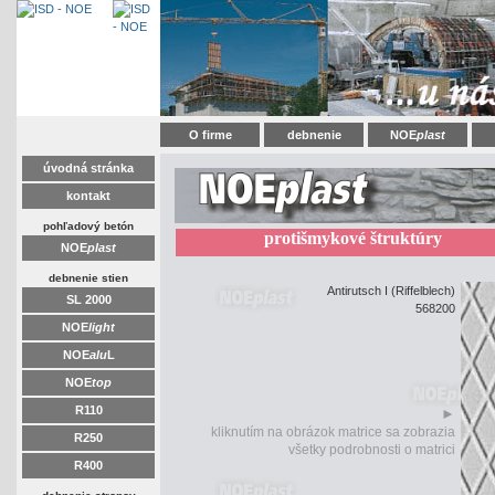
O firme
debnenie
NOE
plast
úvodná stránka
kontakt
pohľadový betón
protišmykové štruktúry
NOE
plast
debnenie stien
Antirutsch I (Riffelblech)
SL 2000
568200
NOE
light
NOE
alu
L
NOE
top
R110
►
kliknutím na obrázok matrice sa zobrazia
R250
všetky podrobnosti o matrici
R400