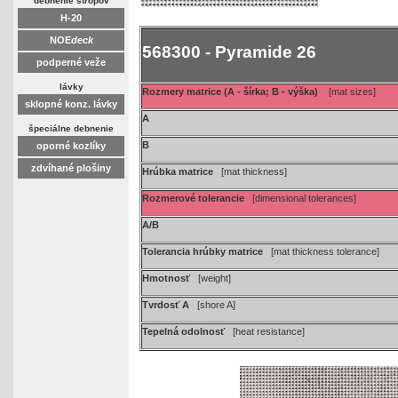
debnenie stropov
H-20
NOE
deck
568300 - Pyramide 26
podperné veže
lávky
Rozmery matrice (A - šírka; B - výška)
[mat sizes]
sklopné konz. lávky
A
špeciálne debnenie
B
oporné kozlíky
zdvíhané plošiny
Hrúbka matrice
[mat thickness]
Rozmerové tolerancie
[dimensional tolerances]
A/B
Tolerancia hrúbky matrice
[mat thickness tolerance]
Hmotnosť
[weight]
Tvrdosť A
[shore A]
Tepelná odolnosť
[heat resistance]