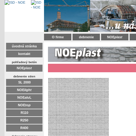
O firme
debnenie
NOE
plast
úvodná stránka
kontakt
pohľadový betón
NOE
plast
debnenie stien
SL 2000
NOE
light
NOE
alu
L
NOE
top
R110
R250
R400