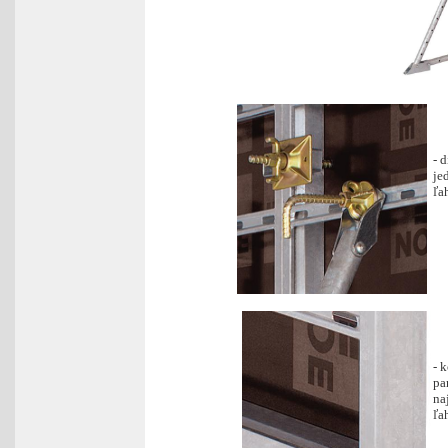
- 
je
ľa
- 
pa
na
ľa