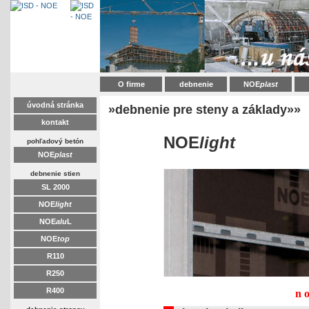
O firme
debnenie
NOE
plast
úvodná stránka
»debnenie pre steny a základy»»
kontakt
NOE
light
pohľadový betón
NOE
plast
debnenie stien
SL 2000
NOE
light
NOE
alu
L
NOE
top
R110
R250
R400
n 