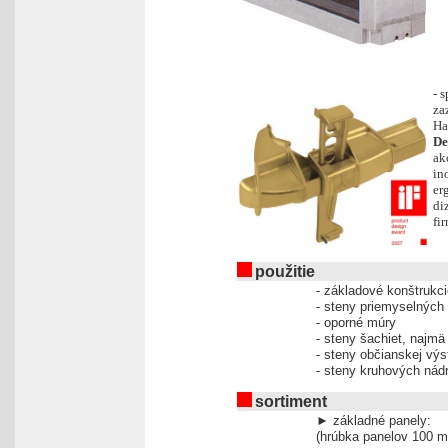
- 
za
Ha
De
ak
in
er
di
fi
použitie
- základové konštrukci
- steny priemyselných 
- oporné múry
- steny šachiet, najm
- steny občianskej vý
- steny kruhových nád
sortiment
► základné panely:
(hrúbka panelov 100 