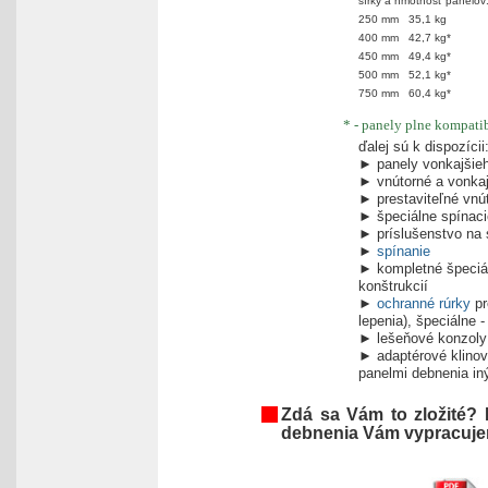
šírky a hmotnosť panelov
250 mm 35,1 kg
400 mm 42,7 kg*
450 mm 49,4 kg*
500 mm 52,1 kg*
750 mm 60,4 kg*
* - panely plne kompati
ďalej sú k dispozícii
► panely vonkajšie
► vnútorné a vonkaj
► prestaviteľné vnú
► špeciálne spínaci
► príslušenstvo na 
►
spínanie
► kompletné špeciál
konštrukcií
►
ochranné rúrky
pr
lepenia), špeciálne
► lešeňové konzoly 
► adaptérové klino
panelmi debnenia i
Zdá sa Vám to zložité?
debnenia Vám vypracuje