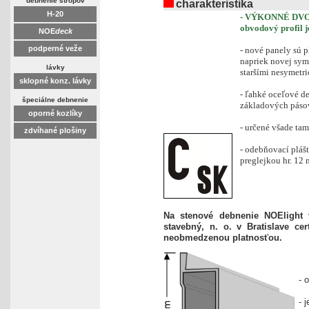
debnenie stropov
charakteristika
H-20
- VÝKONNÉ DVOJI
obvodový profil 
NOE
deck
podperné veže
- nové panely sú 
napriek novej syme
lávky
staršími nesymetr
sklopné konz. lávky
- ľahké oceľové d
špeciálne debnenie
základových páso
oporné kozlíky
- určené všade tam
zdvíhané plošiny
- odebňovací pláš
preglejkou hr. 12 
Na stenové debnenie NOElight 
stavebný, n. o. v Bratislave ce
neobmedzenou platnosťou.
- 
- 