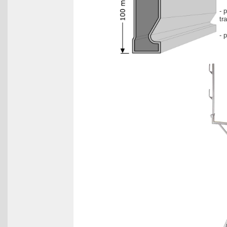
- 
tr
- 