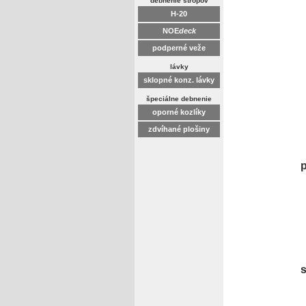
debnenie stropov
H-20
NOE
deck
podperné veže
lávky
sklopné konz. lávky
de
špeciálne debnenie
oporné kozlíky
zdvíhané plošiny
p
s