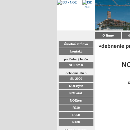
O firme
d
úvodná stránka
»debnenie p
kontakt
pohľadový betón
NO
NOE
plast
debnenie stien
SL 2000
c
NOE
light
NOE
alu
L
NOE
top
R110
R250
R400