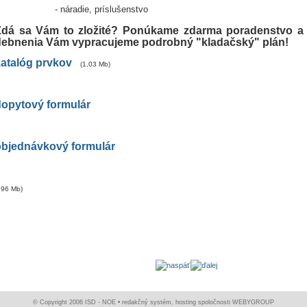
- náradie, príslušenstvo
Zdá sa Vám to zložité? Ponúkame zdarma poradenstvo a 
debnenia Vám vypracujeme podrobný "kladačský" plán!
katalóg prvkov
(1,03 Mb)
dopytový formulár
objednávkový formulár
,96 Mb)
© Copyright 2006 ISD - NOE •
redakčný systém
,
hosting
spoločnosti
WEBYGROUP