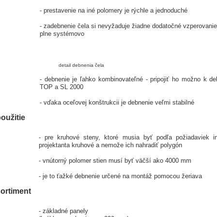
- prestavenie na iné polomery je rýchle a jednoduché
- zadebnenie čela si nevyžaduje žiadne dodatočné vzperovanie 
plne systémovo
tail debnenia čela
- debnenie je ľahko kombinovateľné - pripojiť ho možno k d
TOP a SL 2000
- vďaka oceľovej konštrukcii je debnenie veľmi stabilné
oužitie
- pre kruhové steny, ktoré musia byť podľa požiadaviek in
projektanta kruhové a nemože ich nahradiť polygón
- vnútorný polomer stien musí byť väčší ako 4000 mm
- je to ťažké debnenie určené na montáž pomocou žeriava
ortiment
- základné panely