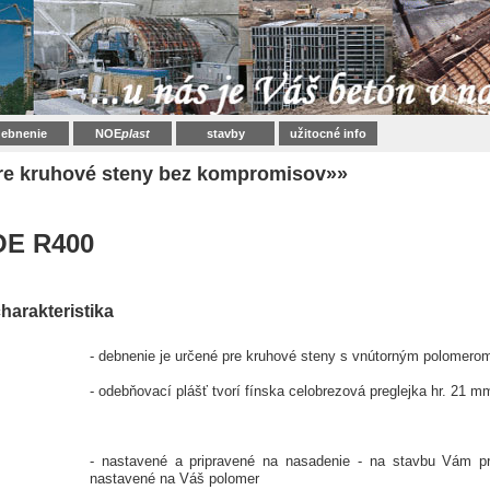
ebnenie
NOE
plast
stavby
užitocné info
re kruhové steny bez kompromisov»»
E R400
harakteristika
- debnenie je určené pre kruhové steny s vnútorným polomer
- odebňovací plášť tvorí fínska celobrezová preglejka hr. 21 m
- nastavené a pripravené na nasadenie - na stavbu Vám pr
nastavené na Váš polomer