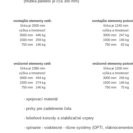
(hrúbka panelov je cca 300 mm)
vonkajšie elementy celé:
vonkajšie elementy polovi
šírka je 2500 mm
šírka je 1240 mm
výška a hmotnosť:
výška a hmotnosť:
3000 mm 446 kg
3000 mm 247 kg
1500 mm 259 kg
1500 mm 146 kg
750 mm 146 kg
750 mm 82 kg
vnútorné elementy celé:
vnútorné elementy polovi
šírka je 2380 mm
šírka je 1200 mm
výška a hmotnosť:
výška a hmotnosť:
3000 mm 444 kg
3000 mm 246 kg
1500 mm 274 kg
1500 mm 146 kg
750 mm 146 kg
750 mm 75 kg
- spojovací materiál
- prvky pre zadebnenie čela
- lešeňové konzoly a stabilizačné vzpery
- spínanie - vodotesné - rôzne systémy (OPTI, vláknocementov