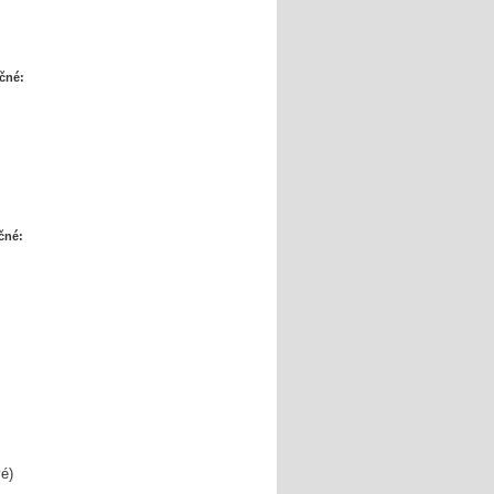
čné:
čné:
é)