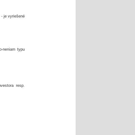
- je vyriešené
eb-neniam typu
vestora resp.