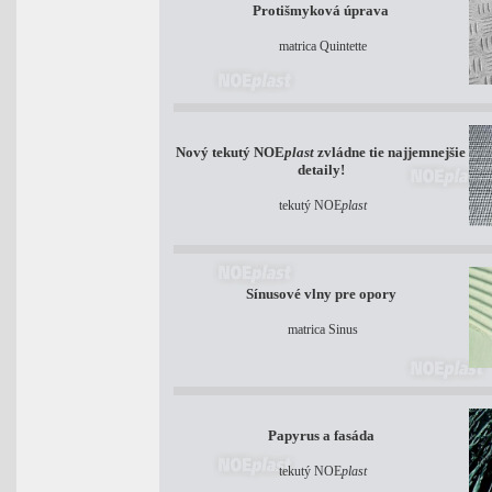
Protišmyková úprava
matrica Quintette
Nový tekutý NOE
plast
zvládne tie najjemnejšie
detaily!
tekutý NOE
plast
Sínusové vlny pre opory
matrica Sinus
Papyrus a fasáda
tekutý NOE
plast