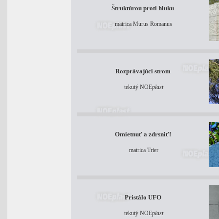
Štruktúrou proti hluku
matrica Murus Romanus
Rozprávajúci strom
tekutý NOE
plast
Omietnuť a zdrsniť!
matrica Trier
Pristálo UFO
tekutý NOE
plast