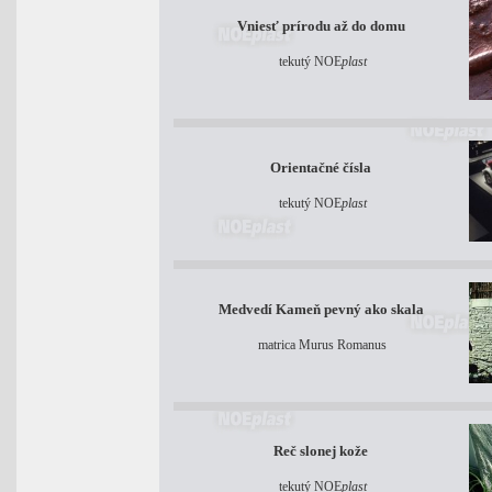
Vniesť prírodu až do domu
tekutý NOE
plast
Orientačné čísla
tekutý NOE
plast
Medvedí Kameň pevný ako skala
matrica Murus Romanus
Reč slonej kože
tekutý NOE
plast