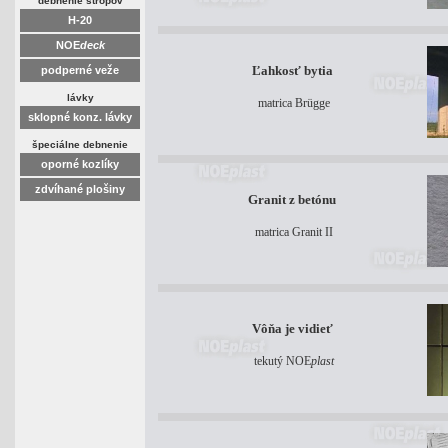
debnenie stropov
H-20
NOE
deck
Ľahkosť bytia
podperné veže
lávky
matrica Brügge
sklopné konz. lávky
špeciálne debnenie
oporné kozlíky
zdvíhané plošiny
Granit z betónu
matrica Granit II
Vôňa je vidieť
tekutý NOE
plast