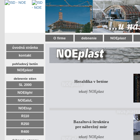
O firme
debnenie
NOE
plast
úvodná stránka
kontakt
pohľadový betón
NOE
plast
debnenie stien
Heraldika v betóne
SL 2000
tekutý NOE
plast
NOE
light
NOE
alu
L
NOE
top
R110
Bazaltová štruktúra
R250
pre nábrežný múr
R400
tekutý NOE
plast