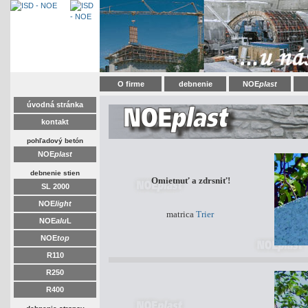
O firme
debnenie
NOE
plast
úvodná stránka
kontakt
pohľadový betón
NOE
plast
debnenie stien
Omietnuť a zdrsniť!
SL 2000
NOE
light
matrica
Trier
NOE
alu
L
NOE
top
R110
R250
R400