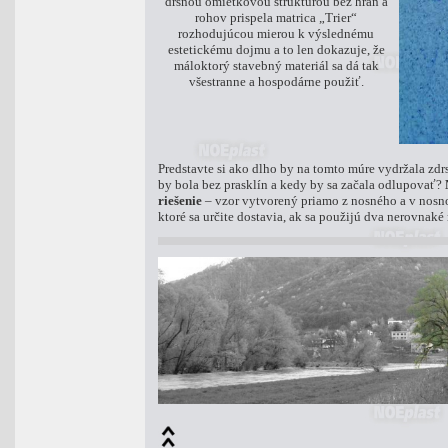
drsnou omietkovou štruktúrou bez hrán a
rohov prispela matrica „Trier“
rozhodujúcou mierou k výslednému
estetickému dojmu a to len dokazuje, že
máloktorý stavebný materiál sa dá tak
všestranne a hospodárne použiť.
Predstavte si ako dlho by na tomto múre vydržala zd
by bola bez prasklín a kedy by sa začala odlupovať?
riešenie
– vzor vytvorený priamo z nosného a v nosno
ktoré sa určite dostavia, ak sa použijú dva nerovnaké