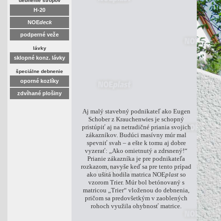
debnenie stropov
H-20
NOE
deck
podperné veže
lávky
sklopné konz. lávky
špeciálne debnenie
oporné kozlíky
zdvíhané plošiny
Aj malý stavebný podnikateľ ako Eugen
Schober z Krauchenwies je schopný
pristúpiť aj na netradičné priania svojich
zákazníkov. Budúci masívny múr mal
spevniť svah – a ešte k tomu aj dobre
vyzerať: „Ako omietnutý a zdrsnený!“
Prianie zákazníka je pre podnikateľa
rozkazom, navyše keď sa pre tento prípad
ako ušitá hodila matrica NOE
plast
so
vzorom Trier. Múr bol betónovaný s
matricou „Trier“ vloženou do debnenia,
pričom sa predovšetkým v zaoblených
rohoch využila ohybnosť matrice.