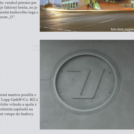
y vznikol priestor pre
je ľahčený betón, no je
nením kruhového loga s
enom „U“.
benú matricu použila v
lf Lupp GmbH+Co. KG z
ečelie vchodu a spolu s
etlením zapôsobí na
pri vstupe do budovy.