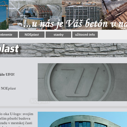
ebnenie
NOE
plast
stavby
užitocné info
tálo UFO!
ý NOE
plast
o oka U-logo: svojím
elím pôsobí budova
radu v mestskej časti