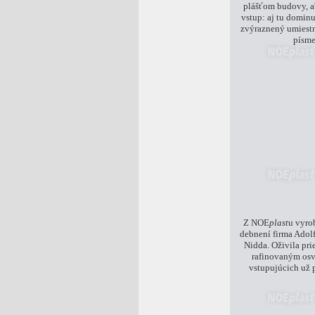
plášťom budovy, ab
vstup: aj tu dominu
zvýraznený umiest
písm
Z NOE
plast
u vyro
debnení firma Ado
Nidda. Oživila pri
rafinovaným osv
vstupujúcich už 