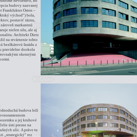
enheime nevtieravo, no
epcia budovy nazvanej
 Frankfukter Osten –
ktský východ“) bola,
ektov, postaviť ráznu,
 zároveň markantnú
uje nielen silu, ale aj
onalitu. Architekt Dietz
il na stvárnenie tohto
ú bezškárovú fasádu z
u pravidelne dookola
e rovnakými okennými
vormi.
jednoduchá budova leží
 rovnoramennom
pozemku a jej kruhové
čelie ústi presne na
ušných ulíc. A práve tu
kti „strategický“ rez