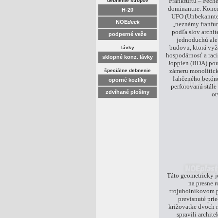
Frankfurtu – Fech
debnenie stropov
dominantne. Konc
H-20
UFO (Unbekannter
NOE
deck
„neznámy franfur
podľa slov archit
podperné veže
jednoduchú ale
budovu, ktorá vyžar
lávky
hospodárnosť a raci
sklopné konz. lávky
Joppien (BDA) použ
zámeru monolitick
špeciálne debnenie
ľahčeného betón
oporné kozlíky
perforovanú stál
zdvíhané plošiny
ot
Táto geometricky 
na presne
trojuholníkovom 
previsnuté prie
križovatke dvoch r
spravili archite