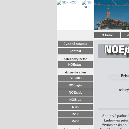
O firme
d
úvodná stránka
kontakt
pohľadový betón
NOE
plast
debnenie stien
Pris
SL 2000
NOE
light
tekut
NOE
alu
L
NOE
top
R110
R250
Ako prvé padne d
kruhovým prieč
R400
živnostenského ú