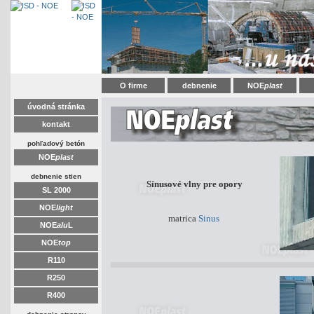
O firme
debnenie
NOE
plast
úvodná stránka
kontakt
pohľadový betón
NOE
plast
debnenie stien
Sínusové vlny pre opory
SL 2000
NOE
light
matrica
Sinus
NOE
alu
L
NOE
top
R110
R250
R400