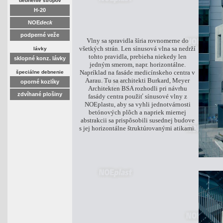
debnenie stropov
H-20
NOE
deck
podperné veže
Vlny sa spravidla šíria rovnomerne do
všetkých strán. Len sínusová vlna sa nedrží
lávky
tohto pravidla, prebieha niekedy len
sklopné konz. lávky
jedným smerom, napr. horizontálne.
Napríklad na fasáde medicínskeho centra v
špeciálne debnenie
Aarau. Tu sa architekti Burkard, Meyer
oporné kozlíky
Architekten BSA rozhodli pri návrhu
zdvíhané plošiny
fasády centra použiť sínusové vlny z
NOEplastu, aby sa vyhli jednotvárnosti
betónových plôch a napriek miernej
abstrakcii sa prispôsobili susednej budove
s jej horizontálne štruktúrovanými atikami.