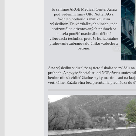
To sa firme ARGE Medical Center Aarau
pod vedením firmy Otto Notter AG z
Wohlen podarilo s vynikajúcim
výsledkom. Pri vertikálnych vlnách, teda
horizontálne orientovaných pruhoch sa
musela použiť maximálne účinná
vibrovacia technika, pretože horizontálne
pruhovanie zabraňovalo úniku vzduchu z
betónu
.
A na výsledku vidieť, že aj tieto úskalia sa zvládli n
pruhoch. A navyše špecialisti od NOE
plast
u umiestni
betóne nie sú vidieť žiadne styky matríc – ani na kra
vertikálne. Každá vlna bez prerušenia prechádza do ďa