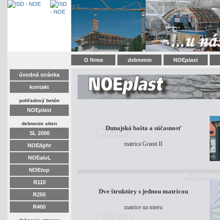
O firme
debnenie
NOE
plast
úvodná stránka
kontakt
pohľadový betón
NOE
plast
debnenie stien
Dunajská bašta a súčasnosť
SL 2000
matrica Granit II
NOE
light
NOE
alu
L
NOE
top
R110
Dve štruktúry s jednou matricou
R250
R400
matrice na mieru