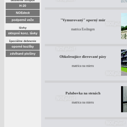
debnenie stropov
H-20
NOE
deck
"Vymurovaný" oporný múr
podperné veže
lávky
matrica Esslingen
sklopné konz. lávky
špeciálne debnenie
oporné kozlíky
zdvíhané plošiny
Obkolesujúce dierované pásy
matrica na mieru
Palubovka na stenách
matrica na mieru