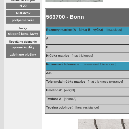
debnenie stropov
H-20
NOE
deck
563700 - Bonn
podperné veže
lávky
Rozmery matrice (A - šírka; B - výška)
[mat sizes]
sklopné konz. lávky
A
špeciálne debnenie
B
oporné kozlíky
zdvíhané plošiny
Hrúbka matrice
[mat thickness]
Rozmerové tolerancie
[dimensional tolerances]
A/B
Tolerancia hrúbky matrice
[mat thickness tolerance]
Hmotnosť
[weight]
Tvrdosť A
[shore A]
Tepelná odolnosť
[heat resistance]