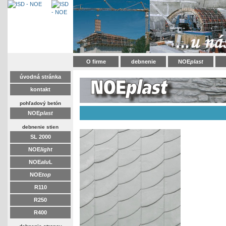
O firme
debnenie
NOE
plast
úvodná stránka
kontakt
pohľadový betón
NOE
plast
debnenie stien
SL 2000
NOE
light
NOE
alu
L
NOE
top
R110
R250
R400