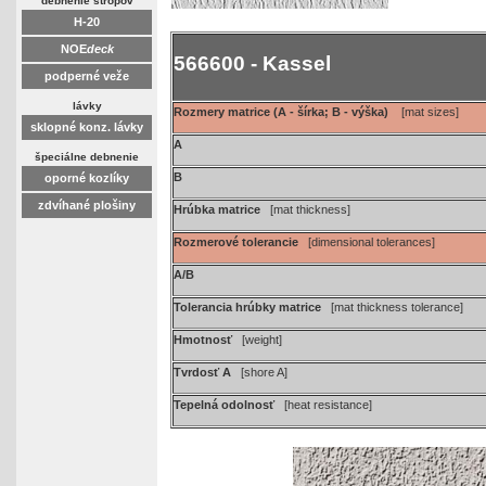
debnenie stropov
H-20
NOE
deck
566600 - Kassel
podperné veže
lávky
Rozmery matrice (A - šírka; B - výška)
[mat sizes]
sklopné konz. lávky
A
špeciálne debnenie
B
oporné kozlíky
zdvíhané plošiny
Hrúbka matrice
[mat thickness]
Rozmerové tolerancie
[dimensional tolerances]
A/B
Tolerancia hrúbky matrice
[mat thickness tolerance]
Hmotnosť
[weight]
Tvrdosť A
[shore A]
Tepelná odolnosť
[heat resistance]