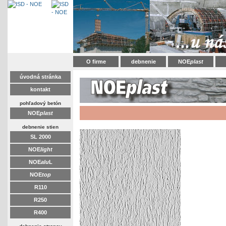
O firme
debnenie
NOE
plast
úvodná stránka
kontakt
pohľadový betón
NOE
plast
debnenie stien
SL 2000
NOE
light
NOE
alu
L
NOE
top
R110
R250
R400