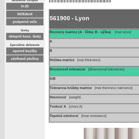
debnenie stropov
H-20
NOE
deck
561900 - Lyon
podperné veže
lávky
Rozmery matrice (A - šírka; B - výška)
[mat sizes]
sklopné konz. lávky
A
špeciálne debnenie
B
oporné kozlíky
zdvíhané plošiny
Hrúbka matrice
[mat thickness]
Rozmerové tolerancie
[dimensional tolerances]
A/B
Tolerancia hrúbky matrice
[mat thickness tolerance]
Hmotnosť
[weight]
Tvrdosť A
[shore A]
Tepelná odolnosť
[heat resistance]