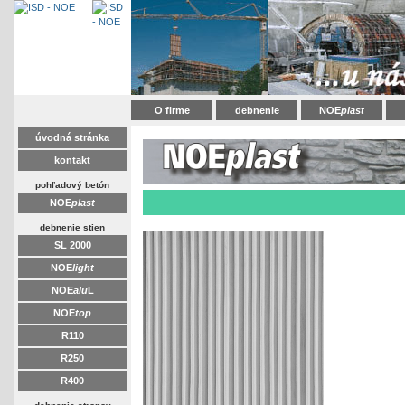
O firme
debnenie
NOE
plast
úvodná stránka
kontakt
pohľadový betón
NOE
plast
debnenie stien
SL 2000
NOE
light
NOE
alu
L
NOE
top
R110
R250
R400