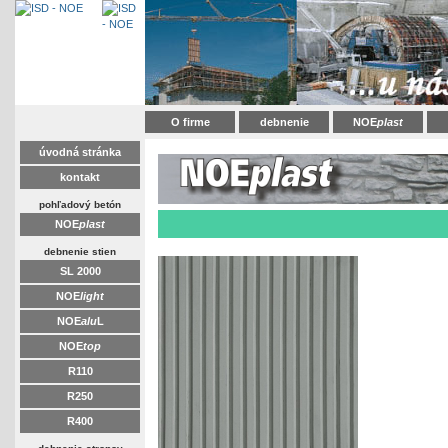
O firme
debnenie
NOE
plast
úvodná stránka
kontakt
pohľadový betón
NOE
plast
debnenie stien
SL 2000
NOE
light
NOE
alu
L
NOE
top
R110
R250
R400