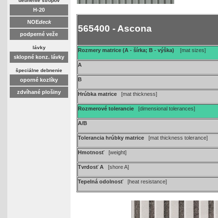
debnenie stropov
H-20
NOE
deck
565400 - Ascona
podperné veže
lávky
Rozmery matrice (A - šírka; B - výška)
[mat sizes]
sklopné konz. lávky
A
špeciálne debnenie
B
oporné kozlíky
zdvíhané plošiny
Hrúbka matrice
[mat thickness]
Rozmerové tolerancie
[dimensional tolerances]
A/B
Tolerancia hrúbky matrice
[mat thickness tolerance]
Hmotnosť
[weight]
Tvrdosť A
[shore A]
Tepelná odolnosť
[heat resistance]