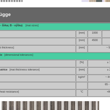
rügge
- šírka; B - výška)
[mat sizes]
[mm]
1000
[mm]
4500
t thickness]
[mm]
~ 
cie
[dimensional tolerances]
[%]
± 
matrice
[mat thickness tolerance]
[mm]
± 
kg/m²
~ 4
65 -
[heat resistance]
°C
+8