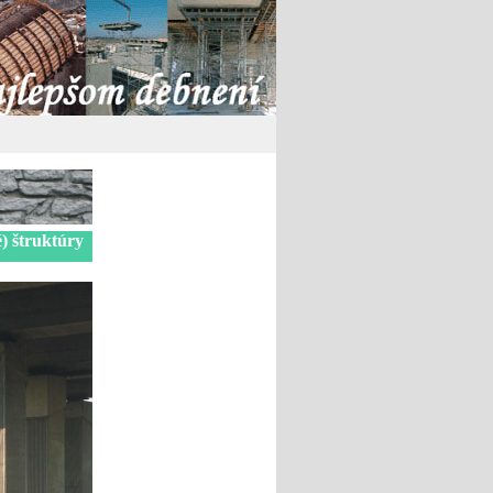
é) štruktúry