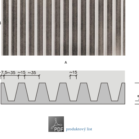
B
A
produktový list