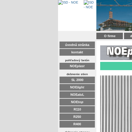
O firme
d
úvodná stránka
kontakt
pohľadový betón
NOE
plast
debnenie stien
SL 2000
NOE
light
NOE
alu
L
NOE
top
R110
R250
R400