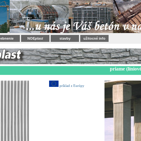
ebnenie
NOE
plast
stavby
užitocné info
priame (líniov
príklad z Európy