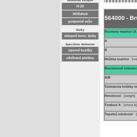
debnenie stropov
H-20
NOE
deck
564000 - B
podperné veže
lávky
Rozmery matrice (A 
sklopné konz. lávky
A
špeciálne debnenie
B
oporné kozlíky
zdvíhané plošiny
Hrúbka matrice
[ma
Rozmerové toleran
A/B
Tolerancia hrúbky 
Hmotnosť
[weight]
Tvrdosť A
[shore A]
Tepelná odolnosť