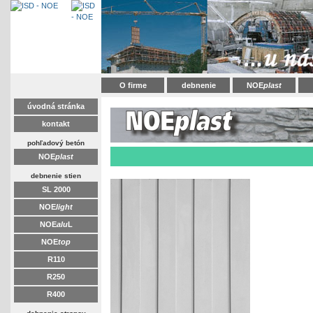
O firme
debnenie
NOE
plast
úvodná stránka
kontakt
pohľadový betón
NOE
plast
debnenie stien
SL 2000
NOE
light
NOE
alu
L
NOE
top
R110
R250
R400