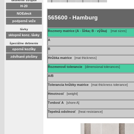
debnenie stropov
H-20
NOE
deck
565600 - Hamburg
podperné veže
lávky
Rozmery matrice (A - šírka; B - výška)
[mat sizes]
sklopné konz. lávky
A
špeciálne debnenie
B
oporné kozlíky
zdvíhané plošiny
Hrúbka matrice
[mat thickness]
Rozmerové tolerancie
[dimensional tolerances]
A/B
Tolerancia hrúbky matrice
[mat thickness tolerance]
Hmotnosť
[weight]
Tvrdosť A
[shore A]
Tepelná odolnosť
[heat resistance]