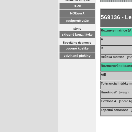
debnenie stropov
H-20
NOE
deck
569136 - Le
podperné veže
lávky
Rozmery matrice (A 
sklopné konz. lávky
A
špeciálne debnenie
B
oporné kozlíky
zdvíhané plošiny
Hrúbka matrice
[ma
Rozmerové toleran
A/B
Tolerancia hrúbky 
Hmotnosť
[weight]
Tvrdosť A
[shore A]
Tepelná odolnosť