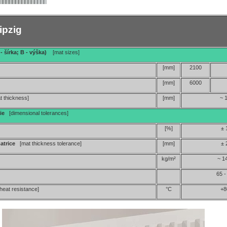
ipzig
- šírka; B - výška)
[mat sizes]
[mm]
2100
[mm]
6000
t thickness]
[mm]
~ 
cie
[dimensional tolerances]
[%]
± 
matrice
[mat thickness tolerance]
[mm]
± 
kg/m²
~ 1
65 -
[heat resistance]
°C
+8