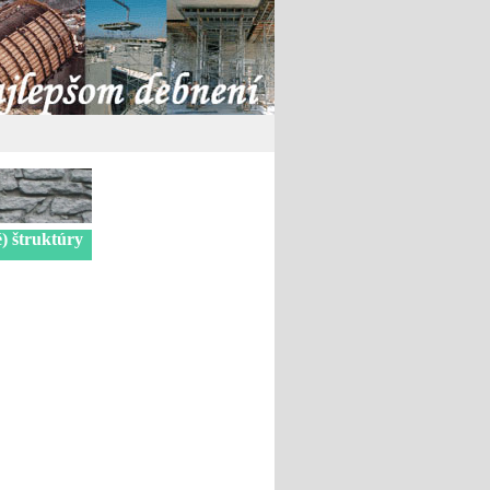
é) štruktúry