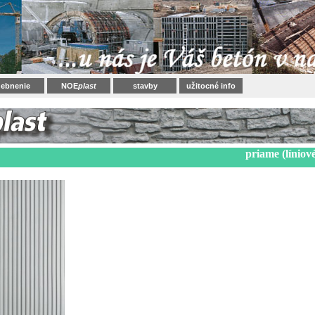
ebnenie
NOE
plast
stavby
užitocné info
priame (líniov