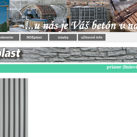
ebnenie
NOE
plast
stavby
užitocné info
priame (líniov