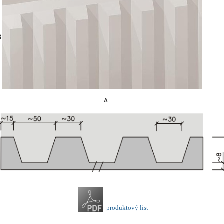
B
A
produktový list