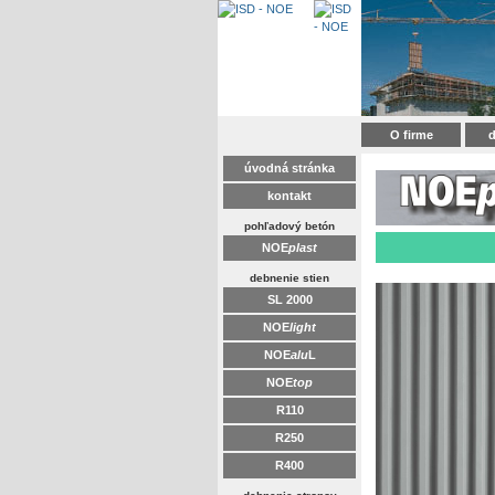
O firme
d
úvodná stránka
kontakt
pohľadový betón
NOE
plast
debnenie stien
SL 2000
NOE
light
NOE
alu
L
NOE
top
R110
R250
R400