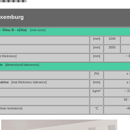
uxemburg
- šírka; B - výška)
[mat sizes]
[mm]
1040
[mm]
3550
t thickness]
[mm]
~ 
cie
[dimensional tolerances]
[%]
± 
matrice
[mat thickness tolerance]
[mm]
± 
kg/m²
~ 3
65 -
[heat resistance]
°C
+8