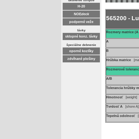
debnenie stropov
H-20
NOE
deck
565200 - L
podperné veže
lávky
Rozmery matrice (A 
sklopné konz. lávky
A
špeciálne debnenie
B
oporné kozlíky
zdvíhané plošiny
Hrúbka matrice
[ma
Rozmerové toleran
A/B
Tolerancia hrúbky 
Hmotnosť
[weight]
Tvrdosť A
[shore A]
Tepelná odolnosť