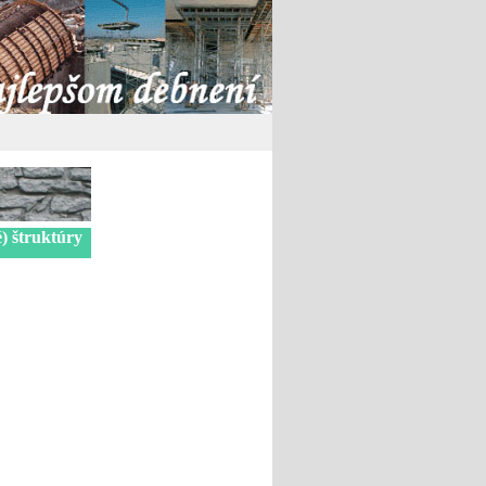
é) štruktúry