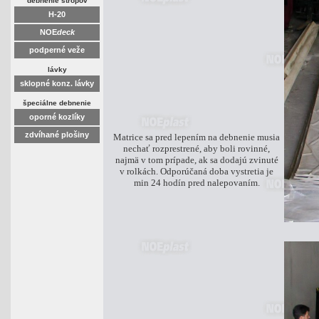
debnenie stropov
H-20
NOE
deck
podperné veže
lávky
sklopné konz. lávky
špeciálne debnenie
oporné kozlíky
zdvíhané plošiny
Matrice sa pred lepením na debnenie musia
nechať rozprestrené, aby boli rovinné,
najmä v tom prípade, ak sa dodajú zvinuté
v rolkách. Odporúčaná doba vystretia je
min 24 hodín pred nalepovaním.