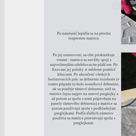
Po nanesení lepidla sa na plochu
rozprestrie matrica.
Po jej ustanovení, sa ešte priskrutkuje
vrutmi - matrica sa navždy spojí s
najvrchnejším odebňovacím plášťom. Pri
fixovaní jej polohy si môžeme pomôcť
klincami. Po ukončení všetkých
betónovacích prác sa debnenie rozoberie (v
tomto prípade to bolo nosníkové debnenie,
ak sa použije rámové debnenie, tiež sa
matrice lepia najprv na surové preglejky a
až potom sa spolu s nimi pripevňujú na
panely rámového debnenia) a matrice sa
potom používajú spolu s podkladnými
preglejkami. Podľa ďalších zámerov
použitia sa matrice prirezávajú spolu s
preglejkami.