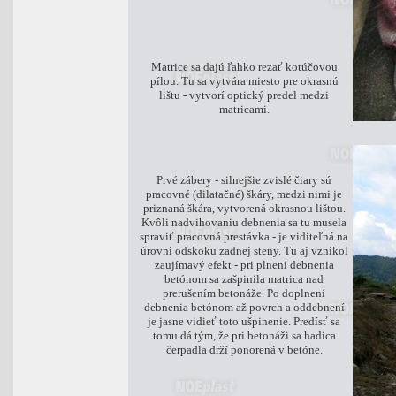
Matrice sa dajú ľahko rezať kotúčovou
pílou. Tu sa vytvára miesto pre okrasnú
lištu - vytvorí optický predel medzi
matricami.
Prvé zábery - silnejšie zvislé čiary sú
pracovné (dilatačné) škáry, medzi nimi je
priznaná škára, vytvorená okrasnou lištou.
Kvôli nadvihovaniu debnenia sa tu musela
spraviť pracovná prestávka - je viditeľná na
úrovni odskoku zadnej steny. Tu aj vznikol
zaujímavý efekt - pri plnení debnenia
betónom sa zašpinila matrica nad
prerušením betonáže. Po doplnení
debnenia betónom až povrch a oddebnení
je jasne vidieť toto ušpinenie. Predísť sa
tomu dá tým, že pri betonáži sa hadica
čerpadla drží ponorená v betóne.