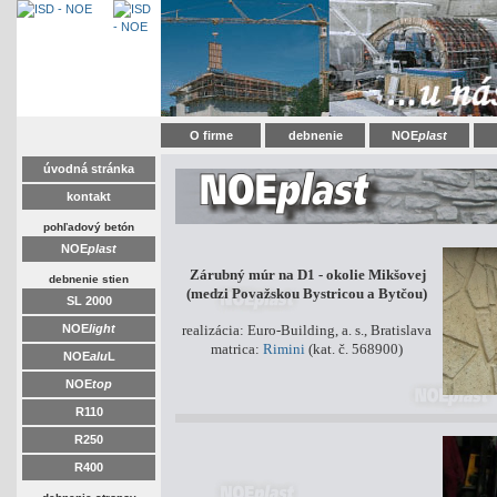
O firme
debnenie
NOE
plast
úvodná stránka
kontakt
pohľadový betón
NOE
plast
Zárubný múr na D1 - okolie Mikšovej
debnenie stien
(medzi Považskou Bystricou a Bytčou)
SL 2000
NOE
light
realizácia: Euro-Building, a. s., Bratislava
matrica:
Rimini
(kat. č. 568900)
NOE
alu
L
NOE
top
R110
R250
R400