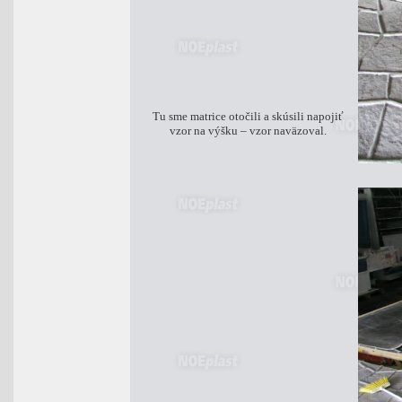
Tu sme matrice otočili a skúsili napojiť
vzor na výšku – vzor naväzoval.