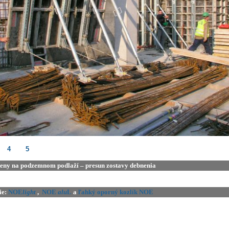
4
5
teny na podzemnom podlaží – presun zostavy debnenia
ie:
NOE
light
,
NOE
alu
L
a
ľahký oporný kozlík NOE