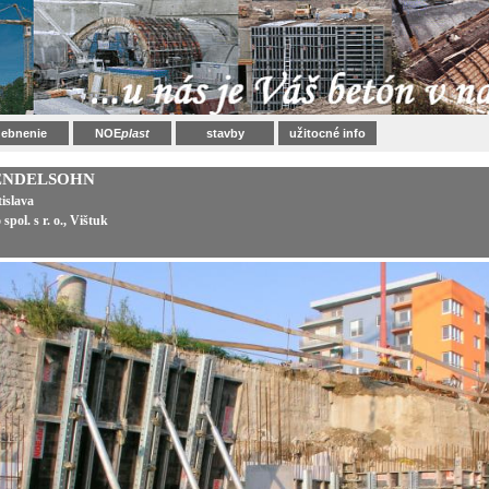
ebnenie
NOE
plast
stavby
užitocné info
MENDELSOHN
islava
spol. s r. o., Vištuk