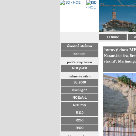
O firme
d
úvodná stránka
bytový dom 
kontakt
Kazanská ulica, Brat
staviteľ: Martinengo 
pohľadový betón
NOE
plast
debnenie stien
SL 2000
NOE
light
NOE
alu
L
NOE
top
R110
R250
R400